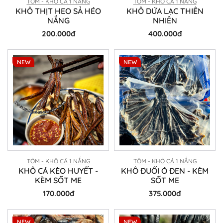
TÔM - KHÔ CÁ 1 NẮNG
TÔM - KHÔ CÁ 1 NẮNG
KHÔ THỊT HEO SẢ HÉO
KHÔ DỨA LẠC THIÊN
NẮNG
NHIÊN
200.000đ
400.000đ
NEW
NEW
TÔM - KHÔ CÁ 1 NẮNG
TÔM - KHÔ CÁ 1 NẮNG
KHÔ CÁ KÈO HUYẾT -
KHÔ ĐUỐI Ó ĐEN - KÈM
KÈM SỐT ME
SỐT ME
170.000đ
375.000đ
NEW
NEW