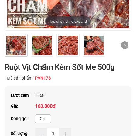
Tap or pinch to expand
Ruột Vịt Chấm Kèm Sốt Me 500g
Mã sản phẩm:
PVN178
Lượt xem:
1868
160.000đ
Giá:
Đóng gói:
Gói
Số lượng: