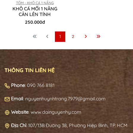
TÔM - KHÔ CÁ 1 NẮNG
KHÔ CÁ MỐI 1 NẮNG
CÂN LÊN TÍNH
250.000đ
1
2
THÔNG TIN LIÊN HỆ
Phone
: 090 766 8181
Email
: nguyenhuynhtrang.7979@gmail.com
Website
: www.dainguyenhy.com
Địa Chỉ
:
107/13B Đường 38, Phường Hiệp Bình, TP. HCM