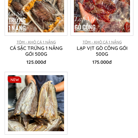
TÔM - KHÔ CÁ 1 NẮNG
TÔM - KHÔ CÁ 1 NẮNG
CÁ SẶC TRỨNG 1 NẮNG
LẠP VỊT GÒ CÔNG GÓI
GÓI 500G
500G
125.000đ
175.000đ
NEW