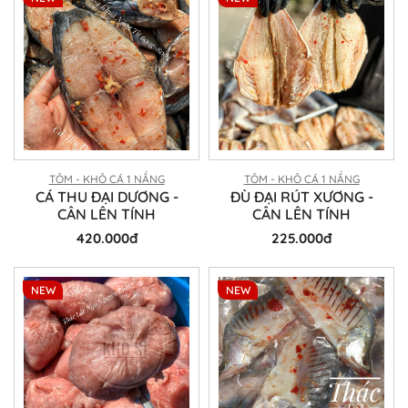
TÔM - KHÔ CÁ 1 NẮNG
TÔM - KHÔ CÁ 1 NẮNG
CÁ THU ĐẠI DƯƠNG -
ĐÙ ĐẠI RÚT XƯƠNG -
CÂN LÊN TÍNH
CÂN LÊN TÍNH
420.000đ
225.000đ
NEW
NEW