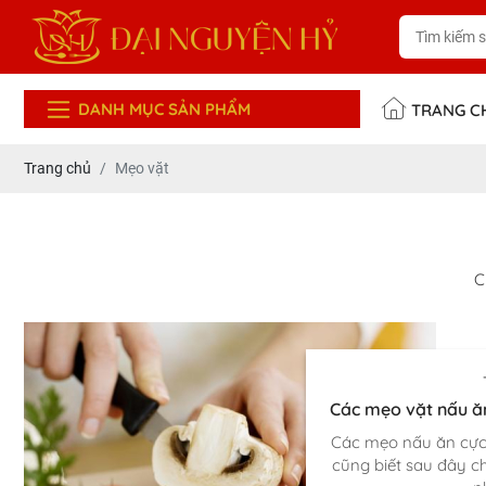
DANH MỤC SẢN PHẨM
TRANG C
Trang chủ
Mẹo vặt
C
Các mẹo vặt nấu ăn
Các mẹo nấu ăn cực
cũng biết sau đây c