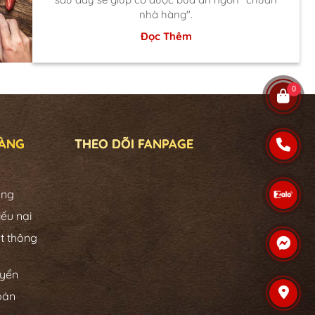
nhà hàng".
Đọc Thêm
0
HÀNG
THEO DÕI FANPAGE
àng
iếu nại
t thông
uyển
oán