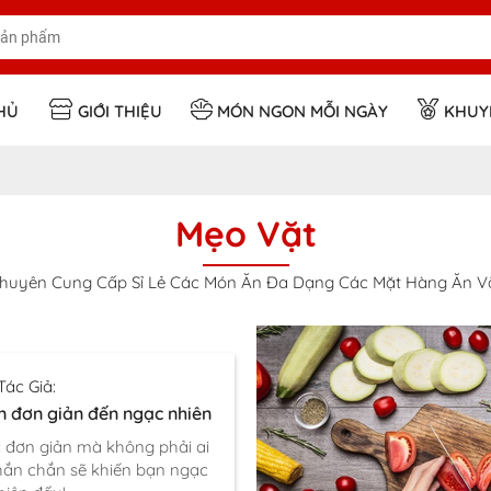
HỦ
GIỚI THIỆU
MÓN NGON MỖI NGÀY
KHUY
Mẹo Vặt
huyên Cung Cấp Sỉ Lẻ Các Món Ăn Đa Dạng Các Mặt Hàng Ăn V
Tác Giả:
 đơn giản đến ngạc nhiên
 đơn giản mà không phải ai
hắn chắn sẽ khiến bạn ngạc