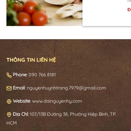
n
Đ
THÔNG TIN LIÊN HỆ
Phone
: 090 766 8181
Email
: nguyenhuynhtrang.7979@gmail.com
Website
: www.dainguyenhy.com
Địa Chỉ
:
107/13B Đường 38, Phường Hiệp Bình, TP.
HCM