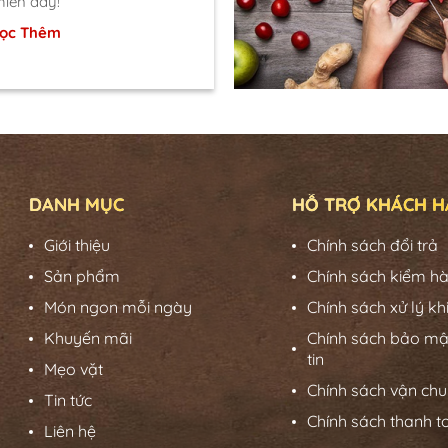
hiên đấy!
ọc Thêm
DANH MỤC
HỖ TRỢ KHÁCH 
Giới thiệu
Chính sách đổi trả
Sản phẩm
Chính sách kiểm h
Món ngon mỗi ngày
Chính sách xử lý kh
Khuyến mãi
Chính sách bảo mậ
tin
Mẹo vặt
Chính sách vận ch
Tin tức
Chính sách thanh t
Liên hệ