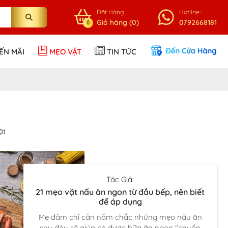
Đặt Hàng
Hotline:
Giỏ hàng (0)
0792668181
0
ẾN MÃI
MẸO VẶT
TIN TỨC
ặt
Tác Giả:
21 mẹo vặt nấu ăn ngon từ đầu bếp, nên biết
để áp dụng
Mẹ đảm chỉ cần nắm chắc những mẹo nấu ăn
sau đây sẽ giúp có được bữa ăn ngon "chuẩn