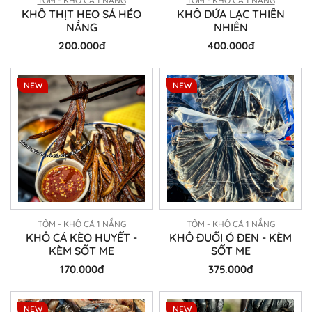
TÔM - KHÔ CÁ 1 NẮNG
TÔM - KHÔ CÁ 1 NẮNG
KHÔ THỊT HEO SẢ HÉO
KHÔ DỨA LẠC THIÊN
NẮNG
NHIÊN
200.000đ
400.000đ
NEW
NEW
TÔM - KHÔ CÁ 1 NẮNG
TÔM - KHÔ CÁ 1 NẮNG
KHÔ CÁ KÈO HUYẾT -
KHÔ ĐUỐI Ó ĐEN - KÈM
KÈM SỐT ME
SỐT ME
170.000đ
375.000đ
NEW
NEW