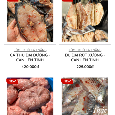
TÔM - KHÔ CÁ 1 NẮNG
TÔM - KHÔ CÁ 1 NẮNG
CÁ THU ĐẠI DƯƠNG -
ĐÙ ĐẠI RÚT XƯƠNG -
CÂN LÊN TÍNH
CÂN LÊN TÍNH
420.000đ
225.000đ
NEW
NEW