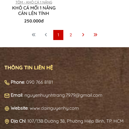
TÔM - KHÔ CÁ 1 NẮNG
KHÔ CÁ MỐI 1 NẮNG
CÂN LÊN TÍNH
250.000đ
1
2
THÔNG TIN LIÊN HỆ
Phone
: 090 766 8181
Email
: nguyenhuynhtrang.7979@gmail.com
Website
: www.dainguyenhy.com
Địa Chỉ
:
107/13B Đường 38, Phường Hiệp Bình, TP. HCM