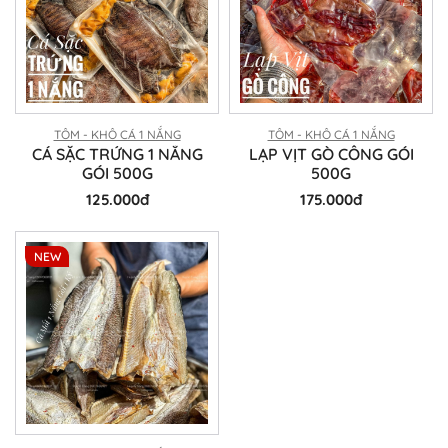
TÔM - KHÔ CÁ 1 NẮNG
TÔM - KHÔ CÁ 1 NẮNG
CÁ SẶC TRỨNG 1 NẮNG
LẠP VỊT GÒ CÔNG GÓI
GÓI 500G
500G
125.000đ
175.000đ
NEW