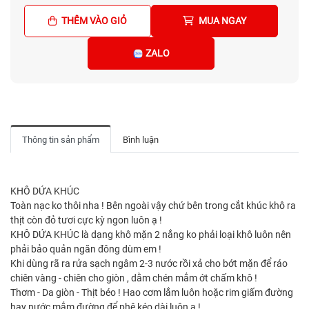
THÊM VÀO GIỎ
MUA NGAY
ZALO
Thông tin sản phẩm
Bình luận
KHÔ DỨA KHÚC
Toàn nạc ko thôi nha ! Bên ngoài vậy chứ bên trong cắt khúc khô ra
thịt còn đỏ tươi cực kỳ ngon luôn ạ !
KHÔ DỨA KHÚC là dạng khô mặn 2 nắng ko phải loại khô luôn nên
phải bảo quản ngăn đông dùm em !
Khi dùng rã ra rửa sạch ngâm 2-3 nước rồi xả cho bớt mặn để ráo
chiên vàng - chiên cho giòn , dằm chén mắm ớt chấm khô !
Thơm - Da giòn - Thịt béo ! Hao cơm lắm luôn hoặc rim giấm đường
hay nước mắm đường để phê kéo dài luôn ạ !