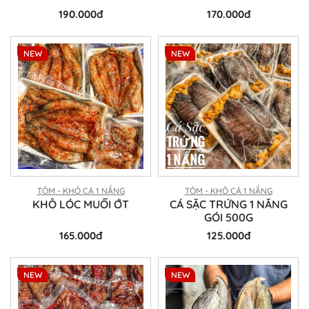
190.000đ
170.000đ
NEW
NEW
TÔM - KHÔ CÁ 1 NẮNG
TÔM - KHÔ CÁ 1 NẮNG
KHÔ LÓC MUỐI ỚT
CÁ SẶC TRỨNG 1 NẮNG
GÓI 500G
165.000đ
125.000đ
NEW
NEW