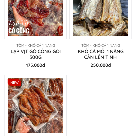
TÔM - KHÔ CÁ 1 NẮNG
TÔM - KHÔ CÁ 1 NẮNG
LẠP VỊT GÒ CÔNG GÓI
KHÔ CÁ MỐI 1 NẮNG
500G
CÂN LÊN TÍNH
175.000đ
250.000đ
NEW