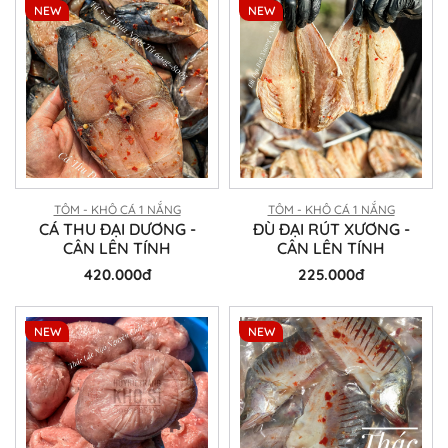
NEW
NEW
TÔM - KHÔ CÁ 1 NẮNG
TÔM - KHÔ CÁ 1 NẮNG
CÁ THU ĐẠI DƯƠNG -
ĐÙ ĐẠI RÚT XƯƠNG -
CÂN LÊN TÍNH
CÂN LÊN TÍNH
420.000đ
225.000đ
NEW
NEW