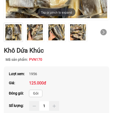
Tap or pinch to expand
Khô Dứa Khúc
Mã sản phẩm:
PVN170
Lượt xem:
1956
125.000đ
Giá:
Đóng gói:
Gói
Số lượng: