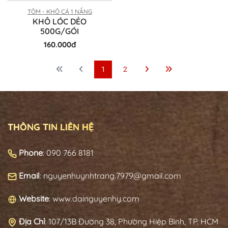
TÔM - KHÔ CÁ 1 NẮNG
KHÔ LÓC DẺO
500G/GÓI
160.000đ
1
2
THÔNG TIN LIÊN HỆ
Phone
: 090 766 8181
Email
: nguyenhuynhtrang.7979@gmail.com
Website
: www.dainguyenhy.com
Địa Chỉ
:
107/13B Đường 38, Phường Hiệp Bình, TP. HCM