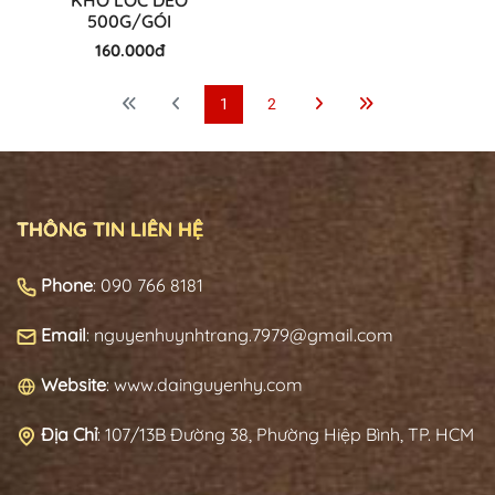
500G/GÓI
160.000đ
1
2
THÔNG TIN LIÊN HỆ
Phone
: 090 766 8181
Email
: nguyenhuynhtrang.7979@gmail.com
Website
: www.dainguyenhy.com
Địa Chỉ
:
107/13B Đường 38, Phường Hiệp Bình, TP. HCM