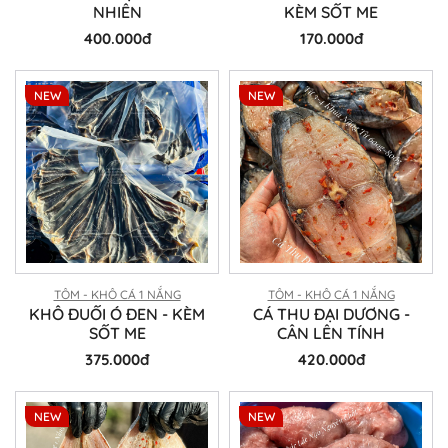
NHIÊN
KÈM SỐT ME
400.000đ
170.000đ
NEW
NEW
TÔM - KHÔ CÁ 1 NẮNG
TÔM - KHÔ CÁ 1 NẮNG
KHÔ ĐUỐI Ó ĐEN - KÈM
CÁ THU ĐẠI DƯƠNG -
SỐT ME
CÂN LÊN TÍNH
375.000đ
420.000đ
NEW
NEW