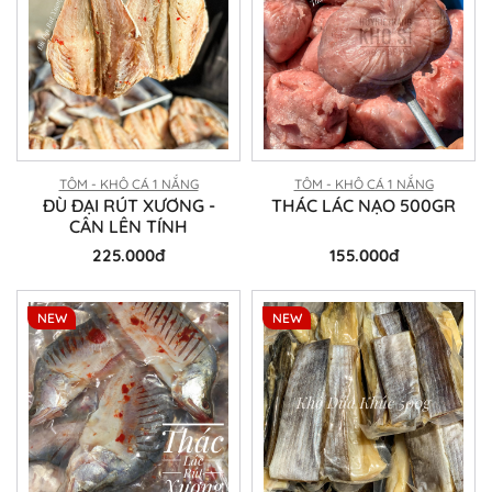
TÔM - KHÔ CÁ 1 NẮNG
TÔM - KHÔ CÁ 1 NẮNG
ĐÙ ĐẠI RÚT XƯƠNG -
THÁC LÁC NẠO 500GR
CÂN LÊN TÍNH
225.000đ
155.000đ
NEW
NEW