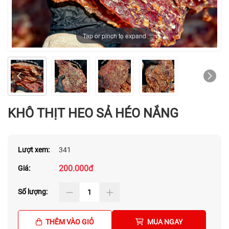
Tap or pinch to expand
KHÔ THỊT HEO SẢ HÉO NẮNG
Lượt xem:
341
200.000đ
Giá:
Số lượng:
THÊM VÀO GIỎ
MUA NGAY