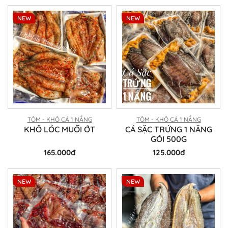
NEW
NEW
TÔM - KHÔ CÁ 1 NẮNG
TÔM - KHÔ CÁ 1 NẮNG
KHÔ LÓC MUỐI ỚT
CÁ SẶC TRỨNG 1 NẮNG
GÓI 500G
165.000đ
125.000đ
NEW
NEW