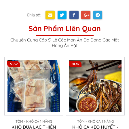
Chia sẻ:
Sản Phẩm Liên Quan
Chuyên Cung Cấp Sỉ Lẻ Các Món Ăn Đa Dạng Các Mặt
Hàng Ăn Vặt
NEW
NEW
TÔM - KHÔ CÁ 1 NẮNG
TÔM - KHÔ CÁ 1 NẮNG
KHÔ DỨA LẠC THIÊN
KHÔ CÁ KÈO HUYẾT -