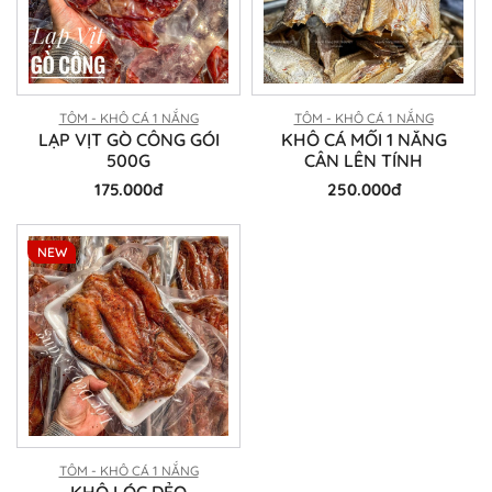
TÔM - KHÔ CÁ 1 NẮNG
TÔM - KHÔ CÁ 1 NẮNG
LẠP VỊT GÒ CÔNG GÓI
KHÔ CÁ MỐI 1 NẮNG
500G
CÂN LÊN TÍNH
175.000đ
250.000đ
NEW
TÔM - KHÔ CÁ 1 NẮNG
KHÔ LÓC DẺO