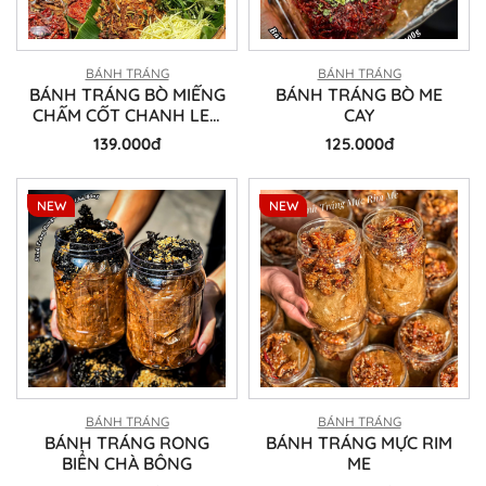
BÁNH TRÁNG
BÁNH TRÁNG
BÁNH TRÁNG BÒ MIẾNG
BÁNH TRÁNG BÒ ME
CHẤM CỐT CHANH LEO
CAY
CHUA CAY
139.000đ
125.000đ
NEW
NEW
BÁNH TRÁNG
BÁNH TRÁNG
BÁNH TRÁNG RONG
BÁNH TRÁNG MỰC RIM
BIỂN CHÀ BÔNG
ME