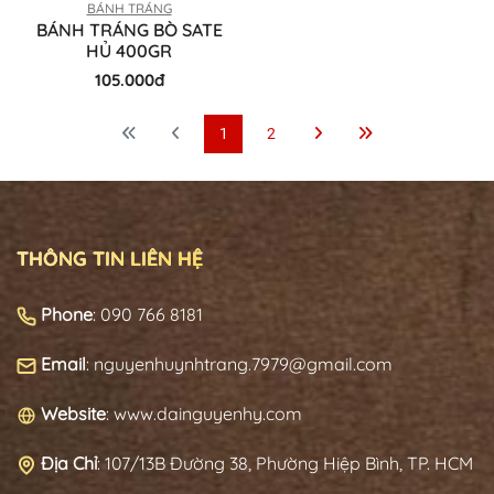
BÁNH TRÁNG
BÁNH TRÁNG BÒ SATE
HỦ 400GR
105.000đ
1
2
THÔNG TIN LIÊN HỆ
Phone
: 090 766 8181
Email
: nguyenhuynhtrang.7979@gmail.com
Website
: www.dainguyenhy.com
Địa Chỉ
:
107/13B Đường 38, Phường Hiệp Bình, TP. HCM