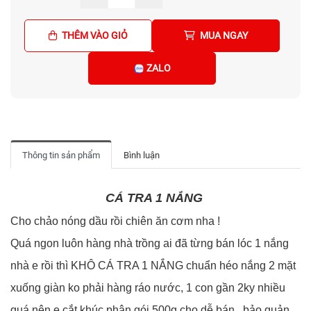
THÊM VÀO GIỎ
MUA NGAY
ZALO
Thông tin sản phẩm
Bình luận
CÁ TRA 1 NẮNG
Cho chảo nóng dầu rồi chiên ăn cơm nha !
Quá ngon luôn hàng nhà trồng ai đã từng bán lóc 1 nắng
nhà e rồi thì KHÔ CÁ TRA 1 NẮNG chuẩn héo nắng 2 mặt
xuống giàn ko phải hàng ráo nước, 1 con gần 2ky nhiều
quá nên e cắt khúc phân gói 500g cho dễ bán , bảo quản