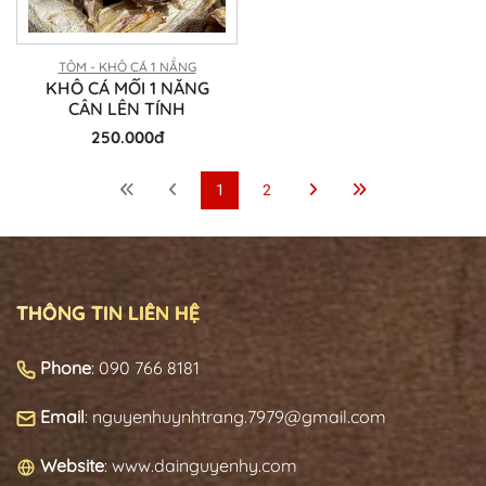
TÔM - KHÔ CÁ 1 NẮNG
KHÔ CÁ MỐI 1 NẮNG
CÂN LÊN TÍNH
250.000đ
1
2
THÔNG TIN LIÊN HỆ
Phone
: 090 766 8181
Email
: nguyenhuynhtrang.7979@gmail.com
Website
: www.dainguyenhy.com