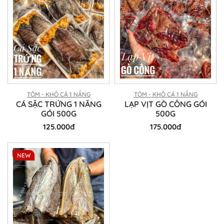
TÔM - KHÔ CÁ 1 NẮNG
TÔM - KHÔ CÁ 1 NẮNG
CÁ SẶC TRỨNG 1 NẮNG
LẠP VỊT GÒ CÔNG GÓI
GÓI 500G
500G
125.000đ
175.000đ
NEW