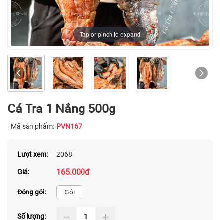
Tap or pinch to expand
Cá Tra 1 Nắng 500g
Mã sản phẩm:
PVN167
Lượt xem:
2068
165.000đ
Giá:
Đóng gói:
Gói
Số lượng: