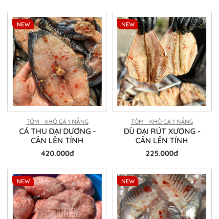
NEW
NEW
TÔM - KHÔ CÁ 1 NẮNG
TÔM - KHÔ CÁ 1 NẮNG
CÁ THU ĐẠI DƯƠNG -
ĐÙ ĐẠI RÚT XƯƠNG -
CÂN LÊN TÍNH
CÂN LÊN TÍNH
420.000đ
225.000đ
NEW
NEW