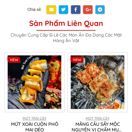
Chia sẻ:
Sản Phẩm Liên Quan
Chuyên Cung Cấp Sỉ Lẻ Các Món Ăn Đa Dạng Các Mặt
Hàng Ăn Vặt
NEW
NEW
MỨT TRÁI CÂY
MỨT TRÁI CÂY
MỨT XOÀI CUỘN PHÔ
MÃNG CẦU SẤY MỘC
MAI DẺO
NGUYÊN VỊ CHẤM MUỐI