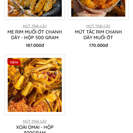
MỨT TRÁI CÂY
MỨT TRÁI CÂY
ME RIM MUỐI ỚT CHANH
MỨT TẮC RIM CHANH
DÂY - HỘP 500 GRAM
DÂY MUỐI ỚT
187.000đ
170.000đ
NEW
MỨT TRÁI CÂY
XOÀI OMAI - HỘP
300GRAM