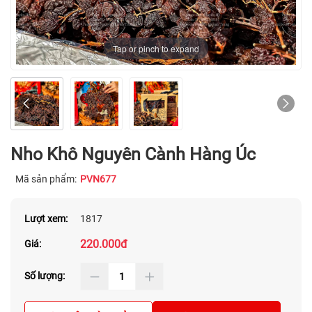
Tap or pinch to expand
Nho Khô Nguyên Cành Hàng Úc
Mã sản phẩm:
PVN677
Lượt xem:
1817
220.000đ
Giá:
Số lượng: