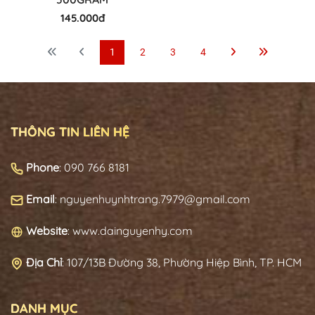
145.000đ
1
2
3
4
THÔNG TIN LIÊN HỆ
Phone
: 090 766 8181
Email
: nguyenhuynhtrang.7979@gmail.com
Website
: www.dainguyenhy.com
Địa Chỉ
:
107/13B Đường 38, Phường Hiệp Bình, TP. HCM
DANH MỤC