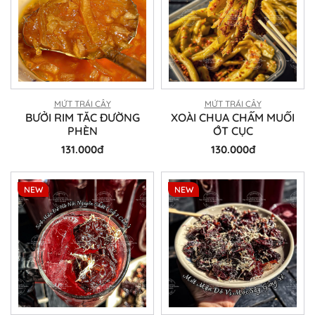
MỨT TRÁI CÂY
MỨT TRÁI CÂY
BƯỞI RIM TẮC ĐƯỜNG
XOÀI CHUA CHẤM MUỐI
PHÈN
ỚT CỤC
131.000đ
130.000đ
NEW
NEW