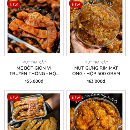
NEW
NEW
MỨT TRÁI CÂY
MỨT TRÁI CÂY
ME BỘT GIÒN VỊ
MỨT GỪNG RIM MẬT
TRUYỀN THỐNG - HỘP
ONG - HỘP 500 GRAM
500 GRAM
155.000đ
163.000đ
NEW
NEW