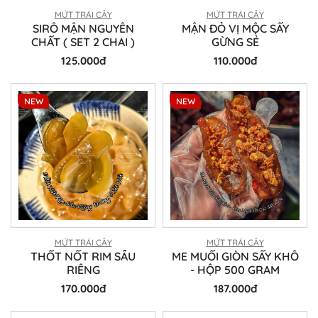
MỨT TRÁI CÂY
MỨT TRÁI CÂY
SIRÔ MẬN NGUYÊN
MẬN ĐỎ VỊ MỘC SẤY
CHẤT ( SET 2 CHAI )
GỪNG SẺ
125.000đ
110.000đ
NEW
NEW
MỨT TRÁI CÂY
MỨT TRÁI CÂY
THỐT NỐT RIM SẦU
ME MUỐI GIÒN SẤY KHÔ
RIÊNG
- HỘP 500 GRAM
170.000đ
187.000đ