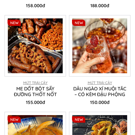
ỚT
158.000đ
188.000đ
NEW
NEW
MỨT TRÁI CÂY
MỨT TRÁI CÂY
ME DỐT BỘT SẤY
DÂU NGÀO XÍ MUỘI TẮC
ĐƯỜNG THỐT NỐT
– CÓ KÈM ĐẬU PHỘNG
155.000đ
150.000đ
NEW
NEW