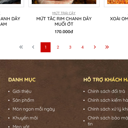
Y
MỨT TRÁI CÂY
HANH DÂY
MỨT TẮC RIM CHANH DÂY
XOÀI OM
RAM
MUỐI ỚT
170.000đ
1
2
3
4
DANH MỤC
HỖ TRỢ KHÁCH 
Giới thiệu
Chính sách đổi trả
Sản phẩm
Chính sách kiểm h
Món ngon mỗi ngày
Chính sách xử lý kh
Khuyến mãi
Chính sách bảo mậ
tin
Mẹo vặt