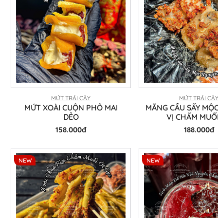
MỨT TRÁI CÂY
MỨT TRÁI CÂ
MỨT XOÀI CUỘN PHÔ MAI
MÃNG CẦU SẤY MỘ
DẺO
VỊ CHẤM MUỐ
158.000đ
188.000đ
NEW
NEW