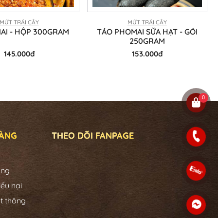
MỨT TRÁI CÂY
MỨT TRÁI CÂY
AI - HỘP 300GRAM
TÁO PHOMAI SỮA HẠT - GÓI
250GRAM
145.000đ
153.000đ
0
HÀNG
THEO DÕI FANPAGE
àng
iếu nại
t thông