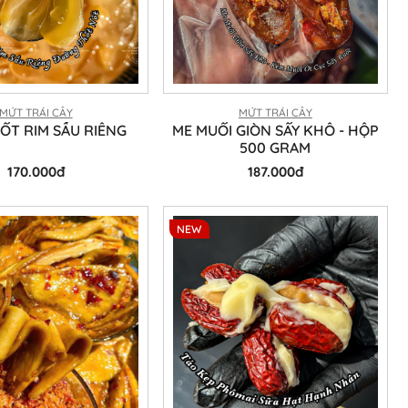
MỨT TRÁI CÂY
MỨT TRÁI CÂY
ỐT RIM SẦU RIÊNG
ME MUỐI GIÒN SẤY KHÔ - HỘP
500 GRAM
170.000đ
187.000đ
NEW