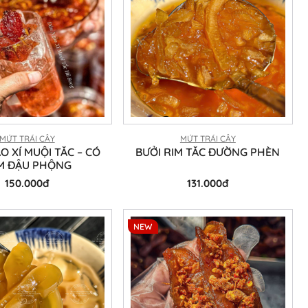
MỨT TRÁI CÂY
MỨT TRÁI CÂY
O XÍ MUỘI TẮC – CÓ
BƯỞI RIM TẮC ĐƯỜNG PHÈN
M ĐẬU PHỘNG
150.000đ
131.000đ
NEW