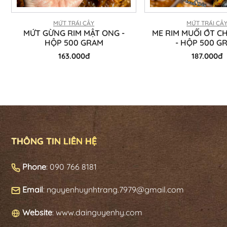
MỨT TRÁI CÂY
MỨT TRÁI CÂ
MỨT GỪNG RIM MẬT ONG -
ME RIM MUỐI ỚT C
HỘP 500 GRAM
- HỘP 500 G
163.000đ
187.000đ
THÔNG TIN LIÊN HỆ
Phone
: 090 766 8181
Email
: nguyenhuynhtrang.7979@gmail.com
Website
: www.dainguyenhy.com