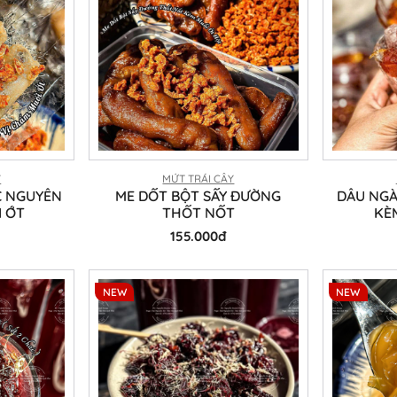
Y
MỨT TRÁI CÂY
C NGUYÊN
ME DỐT BỘT SẤY ĐƯỜNG
DÂU NGÀ
I ỚT
THỐT NỐT
KÈ
155.000đ
NEW
NEW