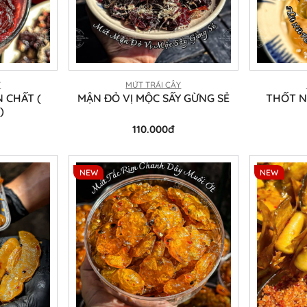
Y
MỨT TRÁI CÂY
 CHẤT (
MẬN ĐỎ VỊ MỘC SẤY GỪNG SẺ
THỐT N
)
110.000đ
NEW
NEW