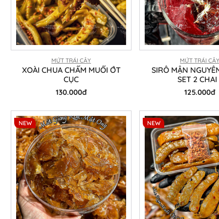
MỨT TRÁI CÂY
MỨT TRÁI CÂ
XOÀI CHUA CHẤM MUỐI ỚT
SIRÔ MẬN NGUYÊN
CỤC
SET 2 CHAI 
130.000đ
125.000đ
NEW
NEW