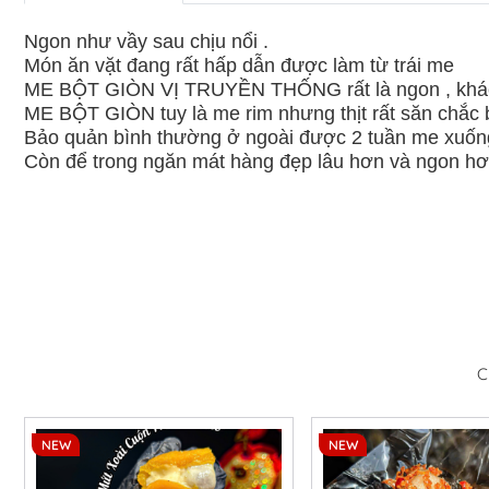
Ngon như vầy sau chịu nổi .
Món ăn vặt đang rất hấp dẫn được làm từ trái me
ME BỘT GIÒN VỊ TRUYỀN THỐNG rất là ngon , khác hẳ
ME BỘT GIÒN tuy là me rim nhưng thịt rất săn chắc b
Bảo quản bình thường ở ngoài được 2 tuần me xuố
Còn để trong ngăn mát hàng đẹp lâu hơn và ngon hơ
C
NEW
NEW