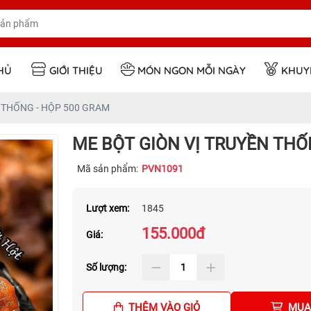
HỦ
GIỚI THIỆU
MÓN NGON MỖI NGÀY
KHUY
 THỐNG - HỘP 500 GRAM
ME BỘT GIÒN VỊ TRUYỀN THỐ
Mã sản phẩm:
PVN1091
Lượt xem:
1845
155.000đ
Giá:
Số lượng:
THÊM VÀO GIỎ
MUA