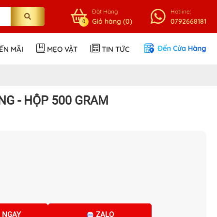
Đặt Hàng
Hotline:
Giỏ hàng (0)
0792668181
0
ẾN MÃI
MẸO VẶT
TIN TỨC
NG - HỘP 500 GRAM
 NGAY
ZALO