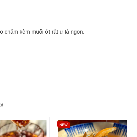
ráo chấm kèm muối ớt rất ư là ngon.
ặt
NEW