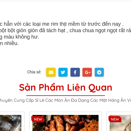
n với các loại me rim thịt mềm từ trước đến nay .
ột bột giòn giòn đã tách hạt , chua chua ngọt ngọt rất 
ng màu không hư.
n nhiều.
Chia sẻ:
Sản Phẩm Liên Quan
huyên Cung Cấp Sỉ Lẻ Các Món Ăn Đa Dạng Các Mặt Hàng Ăn V
NEW
NEW