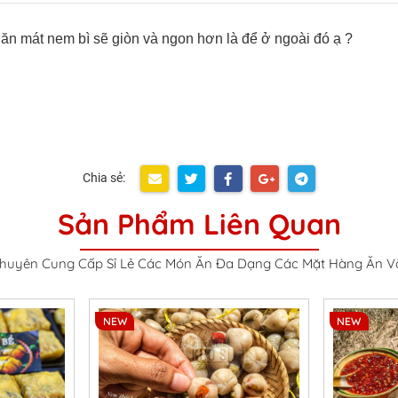
n mát nem bì sẽ giòn và ngon hơn là để ở ngoài đó ạ ?
Chia sẻ:
Sản Phẩm Liên Quan
huyên Cung Cấp Sỉ Lẻ Các Món Ăn Đa Dạng Các Mặt Hàng Ăn V
NEW
NEW