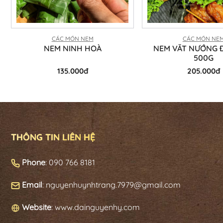
CÁC MÓN NEM
CÁC MÓN NE
NEM NINH HOÀ
NEM VẮT NƯỚNG Đ
500G
135.000đ
205.000đ
THÔNG TIN LIÊN HỆ
Phone
: 090 766 8181
Email
: nguyenhuynhtrang.7979@gmail.com
Website
: www.dainguyenhy.com