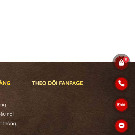
0
HÀNG
THEO DÕI FANPAGE
àng
iếu nại
t thông