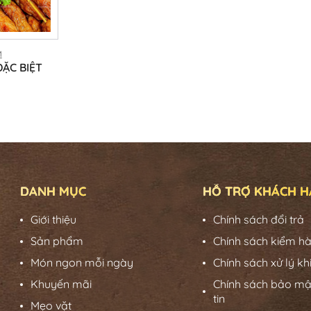
M
ẶC BIỆT
DANH MỤC
HỖ TRỢ KHÁCH 
Giới thiệu
Chính sách đổi trả
Sản phẩm
Chính sách kiểm h
Món ngon mỗi ngày
Chính sách xử lý kh
Khuyến mãi
Chính sách bảo mậ
tin
Mẹo vặt