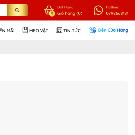
Đặt Hàng
Hotline:
Giỏ hàng (0)
0792668181
0
ẾN MÃI
MẸO VẶT
TIN TỨC