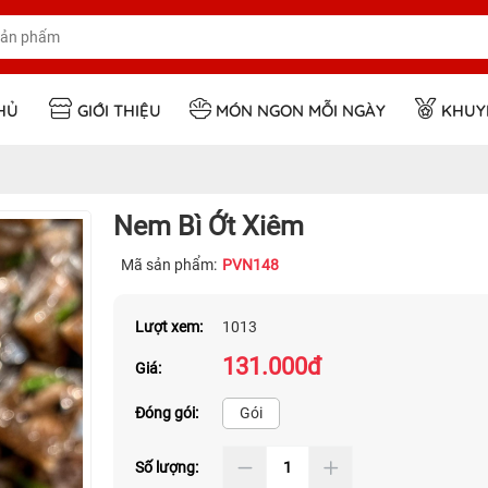
HỦ
GIỚI THIỆU
MÓN NGON MỖI NGÀY
KHUY
Nem Bì Ớt Xiêm
Mã sản phẩm:
PVN148
Lượt xem:
1013
131.000đ
Giá:
Đóng gói:
Gói
Số lượng: