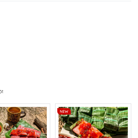
ặt
NEW