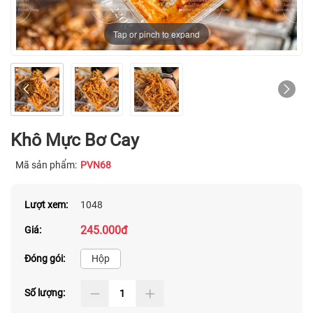
Tap or pinch to expand
Khô Mực Bơ Cay
Mã sản phẩm:
PVN68
Lượt xem:
1048
245.000đ
Giá:
Đóng gói:
Hộp
Số lượng: