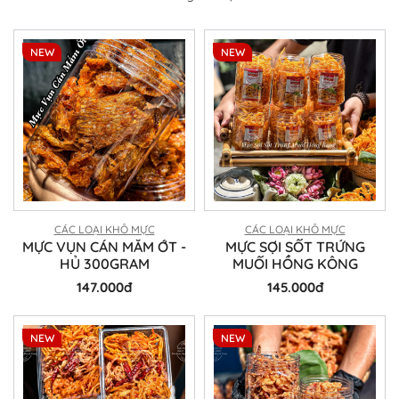
NEW
NEW
CÁC LOẠI KHÔ MỰC
CÁC LOẠI KHÔ MỰC
MỰC VỤN CÁN MẮM ỚT -
MỰC SỢI SỐT TRỨNG
HỦ 300GRAM
MUỐI HỒNG KÔNG
147.000đ
145.000đ
NEW
NEW