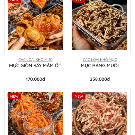
CÁC LOẠI KHÔ MỰC
CÁC LOẠI KHÔ MỰC
MỰC GIÒN SẤY MẮM ỚT
MỰC RANG MUỐI
170.000đ
258.000đ
NEW
NEW