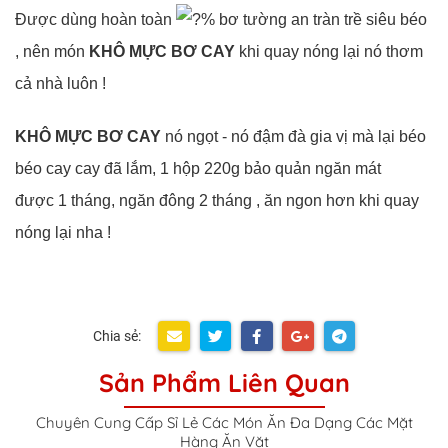
Được dùng hoàn toàn
% bơ tường an tràn trề siêu béo
, nên món
KHÔ MỰC BƠ CAY
khi quay nóng lại nó thơm
cả nhà luôn !
KHÔ MỰC BƠ CAY
nó ngọt - nó đậm đà gia vị mà lại béo
béo cay cay đã lắm, 1 hộp 220g bảo quản ngăn mát
được 1 tháng, ngăn đông 2 tháng , ăn ngon hơn khi quay
nóng lại nha !
Chia sẻ:
Sản Phẩm Liên Quan
Chuyên Cung Cấp Sỉ Lẻ Các Món Ăn Đa Dạng Các Mặt
Hàng Ăn Vặt