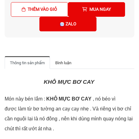
THÊM VÀO GIỎ
MUA NGAY
ZALO
Thông tin sản phẩm
Bình luận
KHÔ MỰC BƠ CAY
Món này bén lắm :
KHÔ MỰC BƠ CAY
, nó béo vì
được làm từ bơ tường an cay cay nhẹ . Và riêng vị bơ chỉ
cần nguội lại là nó đông , nên khi dùng mình quay nóng lại
chút thì rất ướt át nha .