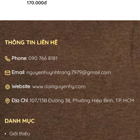
170.000đ
THÔNG TIN LIÊN HỆ
Phone
: 090 766 8181
Email
: nguyenhuynhtrang.7979@gmail.com
Website
: www.dainguyenhy.com
Địa Chỉ
:
107/13B Đường 38, Phường Hiệp Bình, TP. HCM
DANH MỤC
Giới thiệu