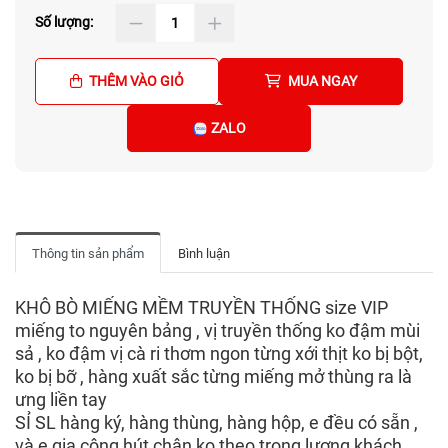
Số lượng:
THÊM VÀO GIỎ
MUA NGAY
ZALO
Thông tin sản phẩm
Bình luận
KHÔ BÒ MIẾNG MỀM TRUYỀN THỐNG size VIP
miếng to nguyên bảng , vị truyền thống ko đậm mùi
sả , ko đậm vị cà ri thơm ngon từng xới thịt ko bị bột,
ko bị bỡ , hàng xuất sắc từng miếng mở thùng ra là
ưng liền tay
SỈ SL hàng ký, hàng thùng, hàng hộp, e đều có sẵn ,
và e gia công hút chân ko theo trọng lượng khách