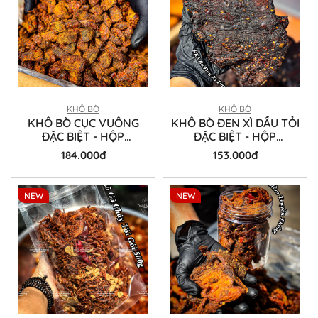
KHÔ BÒ
KHÔ BÒ
KHÔ BÒ CỤC VUÔNG
KHÔ BÒ ĐEN XÌ DẦU TỎI
ĐẶC BIỆT - HỘP
ĐẶC BIỆT - HỘP
300GRAM
300GRAM
184.000đ
153.000đ
NEW
NEW