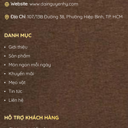
Website
: www.dainguyenhy.com
Địa Chỉ
:
107/13B Đường 38, Phường Hiệp Bình, TP. HCM
DANH MỤC
Giới thiệu
Sản phẩm
Món ngon mỗi ngày
Khuyến mãi
Mẹo vặt
Tin tức
Liên hệ
HỖ TRỢ KHÁCH HÀNG