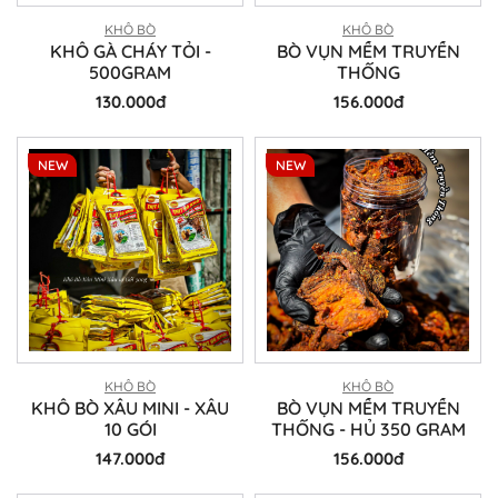
KHÔ BÒ
KHÔ BÒ
KHÔ GÀ CHÁY TỎI -
BÒ VỤN MỀM TRUYỀN
500GRAM
THỐNG
130.000đ
156.000đ
NEW
NEW
KHÔ BÒ
KHÔ BÒ
KHÔ BÒ XÂU MINI - XÂU
BÒ VỤN MỀM TRUYỀN
10 GÓI
THỐNG - HỦ 350 GRAM
147.000đ
156.000đ