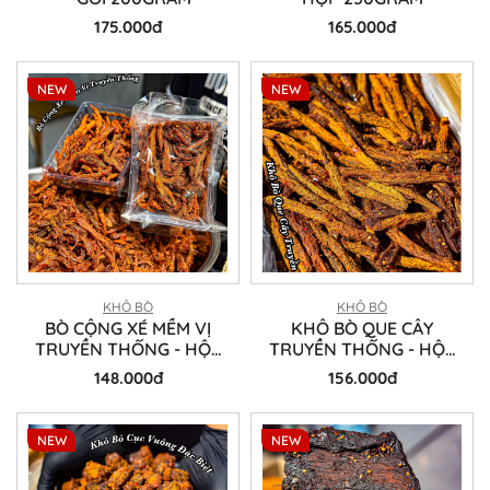
175.000đ
165.000đ
NEW
NEW
KHÔ BÒ
KHÔ BÒ
BÒ CỘNG XÉ MỀM VỊ
KHÔ BÒ QUE CÂY
TRUYỀN THỐNG - HỘP
TRUYỀN THỐNG - HỘP
300GRAM
300GRAM
148.000đ
156.000đ
NEW
NEW