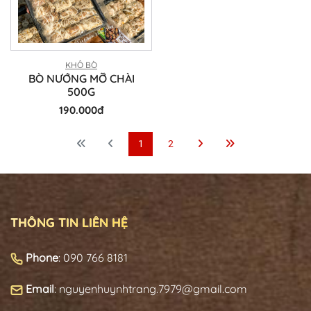
KHÔ BÒ
BÒ NƯỚNG MỠ CHÀI
500G
190.000đ
1
2
THÔNG TIN LIÊN HỆ
Phone
: 090 766 8181
Email
: nguyenhuynhtrang.7979@gmail.com