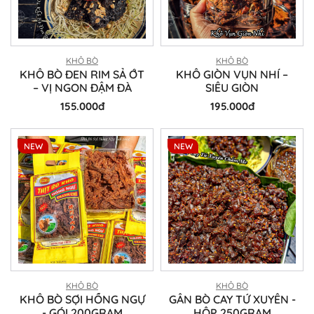
KHÔ BÒ
KHÔ BÒ
KHÔ BÒ ĐEN RIM SẢ ỚT
KHÔ GIÒN VỤN NHÍ –
– VỊ NGON ĐẬM ĐÀ
SIÊU GIÒN
155.000đ
195.000đ
NEW
NEW
KHÔ BÒ
KHÔ BÒ
KHÔ BÒ SỢI HỒNG NGỰ
GÂN BÒ CAY TỨ XUYÊN -
- GÓI 200GRAM
HỘP 250GRAM