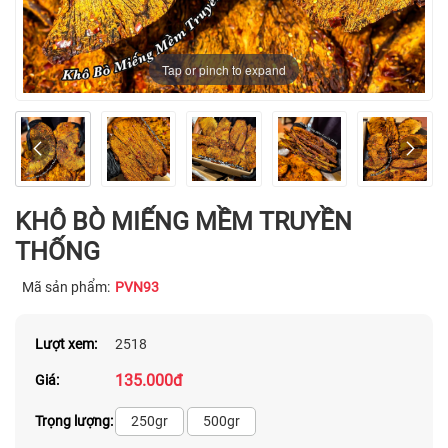
Tap or pinch to expand
KHÔ BÒ MIẾNG MỀM TRUYỀN
THỐNG
Mã sản phẩm:
PVN93
Lượt xem:
2518
135.000đ
Giá:
Trọng lượng:
250gr
500gr