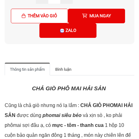
THÊM VÀO GIỎ
MUA NGAY
ZALO
Thông tin sản phẩm
Bình luận
CHẢ GIÒ PHÔ MAI HẢI SẢN
Cũng là chả giò nhưng nó lạ lắm :
CHẢ GIÒ PHOMAI HẢI
SẢN
được dùng
phomai siêu béo
và xịn sò , ko phải
phômai sợi đâu ạ, có
mực - tôm - thanh cua
1 hộp 10
cuộn bảo quản ngăn đông 1 tháng , món này chiên lên để