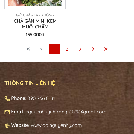
GIÒ CHẢ - LẠP XƯỞNG
CHẢ GÂN MINI KÈM
MUỐI CHẤM
135.000đ
1
2
3
THÔNG TIN LIÊN HỆ
Phone
: 090 766 8181
Email
: nguyenhuynhtrang.7979@gmail.com
Website
: www.dainguyenhy.com