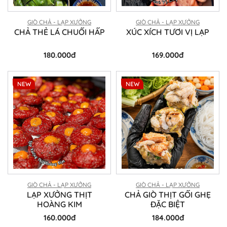
GIÒ CHẢ - LẠP XƯỞNG
GIÒ CHẢ - LẠP XƯỞNG
CHẢ THẺ LÁ CHUỐI HẤP
XÚC XÍCH TƯƠI VỊ LẠP
180.000đ
169.000đ
NEW
NEW
GIÒ CHẢ - LẠP XƯỞNG
GIÒ CHẢ - LẠP XƯỞNG
LẠP XƯỞNG THỊT
CHẢ GIÒ THỊT GỐI GHẸ
HOÀNG KIM
ĐẶC BIỆT
160.000đ
184.000đ