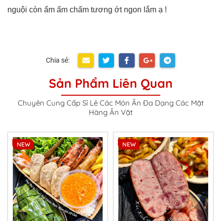
nguội còn ấm ấm chấm tương ớt ngon lắm ạ !
Chia sẻ:
Sản Phẩm Liên Quan
Chuyên Cung Cấp Sỉ Lẻ Các Món Ăn Đa Dạng Các Mặt
Hàng Ăn Vặt
NEW
NEW