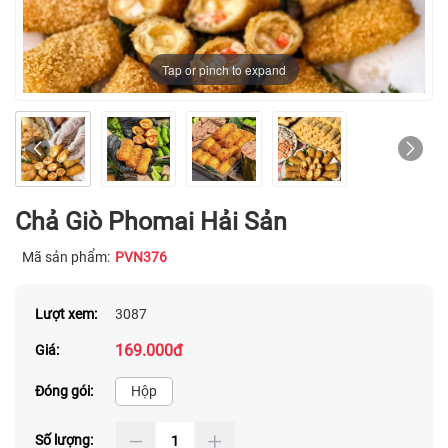
Tap or pinch to expand
Chả Giò Phomai Hải Sản
Mã sản phẩm:
PVN376
Lượt xem:
3087
169.000đ
Giá:
Đóng gói:
Hộp
Số lượng: