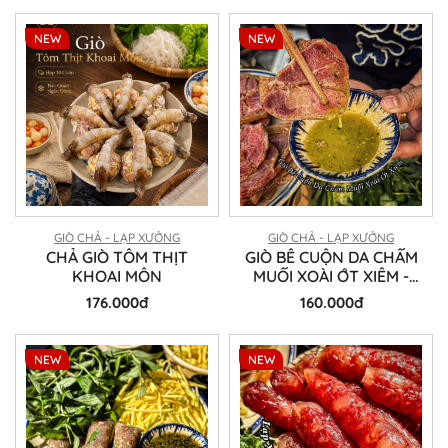
NEW
NEW
GIÒ CHẢ - LẠP XƯỞNG
GIÒ CHẢ - LẠP XƯỞNG
CHẢ GIÒ TÔM THỊT
GIÒ BÊ CUỘN DA CHẤM
KHOAI MÔN
MUỐI XOÀI ỚT XIÊM -
ĐÒN 500 GRAM
176.000đ
160.000đ
NEW
NEW