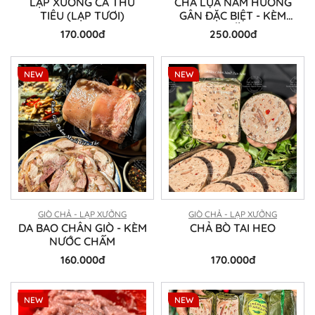
LẠP XƯỞNG CÁ THU
CHẢ LỤA NẤM HƯƠNG
TIÊU (LẠP TƯƠI)
GÂN ĐẶC BIỆT - KÈM
CHẤM
170.000đ
250.000đ
NEW
NEW
GIÒ CHẢ - LẠP XƯỞNG
GIÒ CHẢ - LẠP XƯỞNG
DA BAO CHÂN GIÒ - KÈM
CHẢ BÒ TAI HEO
NƯỚC CHẤM
160.000đ
170.000đ
NEW
NEW