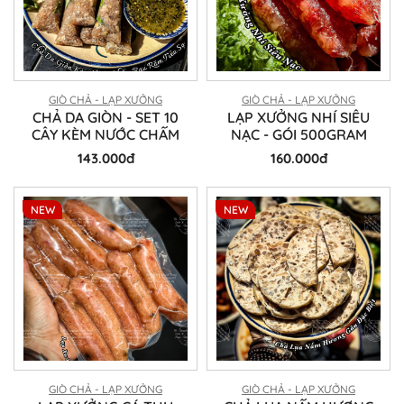
GIÒ CHẢ - LẠP XƯỞNG
GIÒ CHẢ - LẠP XƯỞNG
CHẢ DA GIÒN - SET 10
LẠP XƯỞNG NHÍ SIÊU
CÂY KÈM NƯỚC CHẤM
NẠC - GÓI 500GRAM
143.000đ
160.000đ
NEW
NEW
GIÒ CHẢ - LẠP XƯỞNG
GIÒ CHẢ - LẠP XƯỞNG