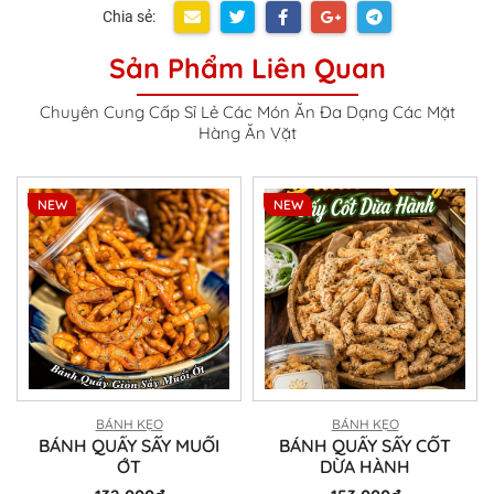
Chia sẻ:
Sản Phẩm Liên Quan
Chuyên Cung Cấp Sỉ Lẻ Các Món Ăn Đa Dạng Các Mặt
Hàng Ăn Vặt
NEW
NEW
BÁNH KẸO
BÁNH KẸO
BÁNH QUẨY SẤY MUỐI
BÁNH QUẨY SẤY CỐT
ỚT
DỪA HÀNH