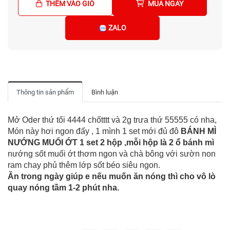
THÊM VÀO GIỎ
MUA NGAY
ZALO
Thông tin sản phẩm
Bình luận
Mở Oder thứ tối 4444 chốtttt và 2g trưa thứ 55555 có nha,
Món này hơi ngon đấy , 1 mình 1 set mới đủ đô
BÁNH MÌ
NƯỚNG MUỐI ỚT 1 set 2 hộp ,mỗi hộp là 2 ổ bánh mì
nướng sốt muối ớt thơm ngon và chà bông với sườn non
ram chay phủ thêm lớp sốt béo siêu ngon.
Ăn trong ngày giúp e nếu muốn ăn nóng thì cho vô lò
quay nóng tầm 1-2 phút nha.