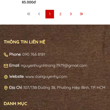
85.000đ
1
2
THÔNG TIN LIÊN HỆ
Phone
: 090 766 8181
Email
: nguyenhuynhtrang.7979@gmail.com
Website
: www.dainguyenhy.com
Địa Chỉ
:
107/13B Đường 38, Phường Hiệp Bình, TP. HCM
DANH MỤC