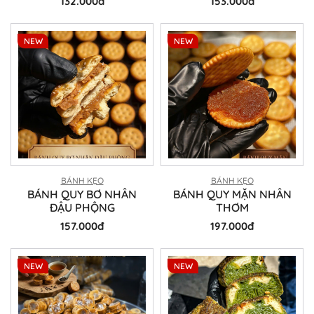
132.000đ
153.000đ
NEW
NEW
BÁNH KẸO
BÁNH KẸO
BÁNH QUY BƠ NHÂN
BÁNH QUY MẶN NHÂN
ĐẬU PHỘNG
THƠM
157.000đ
197.000đ
NEW
NEW