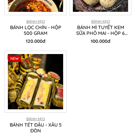
BÁNH KẸO
BÁNH KẸO
BÁNH LỌC CHÍN - HỘP
BÁNH MÌ TUYẾT KEM
500 GRAM
SỮA PHÔ MAI - HỘP 6
CÁI
120.000đ
100.000đ
NEW
BÁNH KẸO
BÁNH TÉT ĐẬU - XÂU 5
ĐÒN