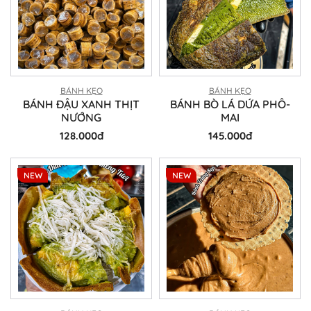
BÁNH KẸO
BÁNH KẸO
BÁNH ĐẬU XANH THỊT
BÁNH BÒ LÁ DỨA PHÔ-
NƯỚNG
MAI
128.000đ
145.000đ
NEW
NEW