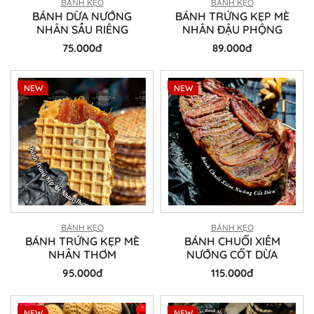
BÁNH KẸO
BÁNH KẸO
BÁNH DỪA NƯỚNG
BÁNH TRỨNG KẸP MÈ
NHÂN SẦU RIÊNG
NHÂN ĐẬU PHỘNG
75.000đ
89.000đ
NEW
NEW
BÁNH KẸO
BÁNH KẸO
BÁNH TRỨNG KẸP MÈ
BÁNH CHUỐI XIÊM
NHÂN THƠM
NƯỚNG CỐT DỪA
95.000đ
115.000đ
NEW
NEW