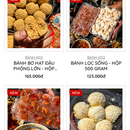
BÁNH KẸO
BÁNH KẸO
BÁNH BƠ HẠT ĐẬU
BÁNH LỌC SỐNG - HỘP
PHỘNG LỚN - HỘP
500 GRAM
300GRAM
165.000đ
125.000đ
NEW
NEW