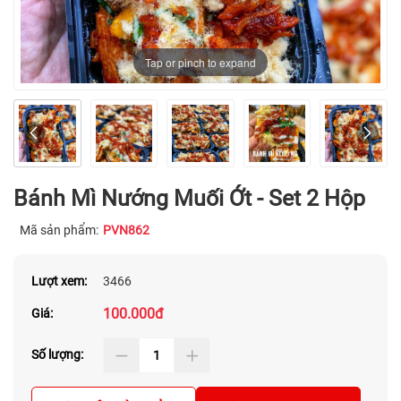
Tap or pinch to expand
Bánh Mì Nướng Muối Ớt - Set 2 Hộp
Mã sản phẩm:
PVN862
Lượt xem:
3466
100.000đ
Giá:
Số lượng: